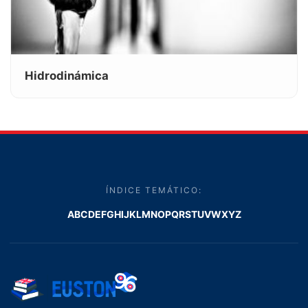
Hidrodinámica
ÍNDICE TEMÁTICO:
A
B
C
D
E
F
G
H
I
J
K
L
M
N
O
P
Q
R
S
T
U
V
W
X
Y
Z