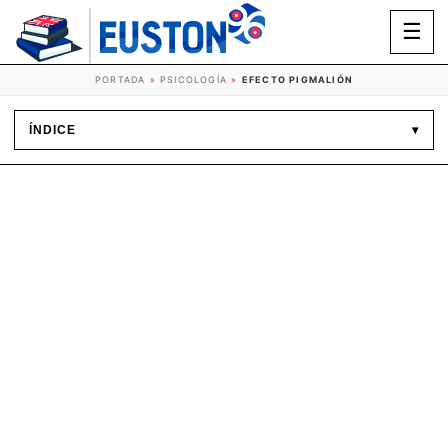
☰
PORTADA
»
PSICOLOGÍA
»
EFECTO PIGMALIÓN
ÍNDICE
▾