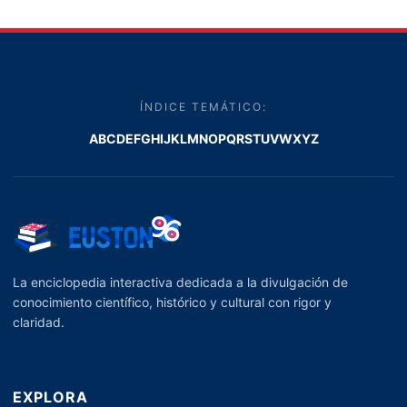
ÍNDICE TEMÁTICO:
A
B
C
D
E
F
G
H
I
J
K
L
M
N
O
P
Q
R
S
T
U
V
W
X
Y
Z
La enciclopedia interactiva dedicada a la divulgación de
conocimiento científico, histórico y cultural con rigor y
claridad.
EXPLORA