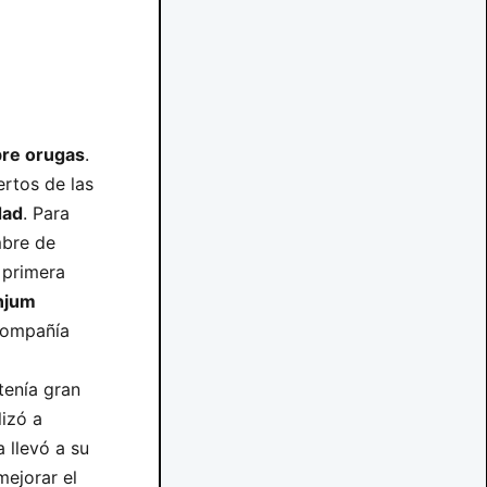
bre orugas
.
ertos de las
dad
. Para
mbre de
 primera
njum
 compañía
tenía gran
lizó a
 llevó a su
mejorar el