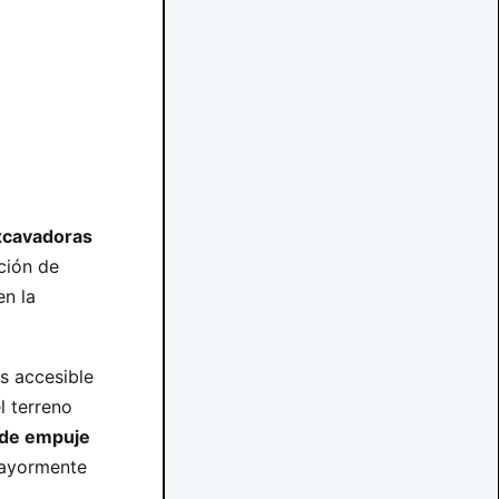
xcavadoras
ción de
en la
s accesible
l terreno
 de empuje
mayormente