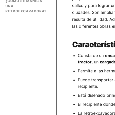
¿CÓMO SE MANEJA
calles y para lograr
UNA
RETROEXCAVADORA?
ciudades. Son ampliam
resulta de utilidad. 
las diferentes obras e
Característ
Consta de un
ensa
tractor
, un
cargad
Permite a las herr
Puede transportar
recipiente.
Está diseñado pri
El recipiente dond
La retroexcavadora 