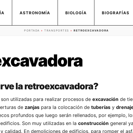
ÍA
ASTRONOMÍA
BIOLOGÍA
BIOGRAFÍAS
PORTADA
»
TRANSPORTES
»
RETROEXCAVADORA
excavadora
irve la retroexcavadora?
son utilizadas para realizar procesos de
excavación
de tie
perturas de
zanjas
para la colocación de
tuberías
y
drenaj
cos profundos que luego serán rellenados, por ejemplo, lo
edificios. Son muy utilizadas en la
construcción
general y
y calidad. En demoliciones de edificios, para romper el asf