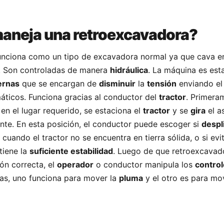
aneja una retroexcavadora?
unciona como un tipo de excavadora normal ya que cava e
. Son controladas de manera
hidráulica
. La máquina es est
ernas
que se encargan de
disminuir
la
tensión
enviando el
áticos. Funciona gracias al conductor del
tractor
. Primera
en el lugar requerido, se estaciona el
tractor
y se
gira
el a
ente. En esta posición, el conductor puede escoger si
despl
cuando el tractor no se encuentra en tierra sólida, o si evi
tiene la
suficiente estabilidad
. Luego de que retroexcavad
ión correcta, el
operador
o conductor manipula los
contro
as, uno funciona para mover la
pluma
y el otro es para mo