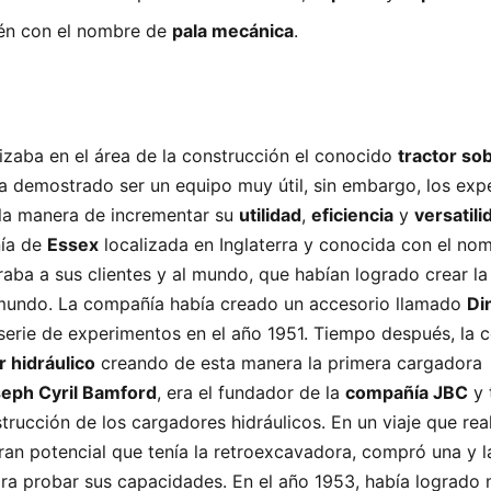
én con el nombre de
pala mecánica
.
lizaba en el área de la construcción el conocido
tractor so
a demostrado ser un equipo muy útil, sin embargo, los exp
la manera de incrementar su
utilidad
,
eficiencia
y
versatili
ñía de
Essex
localizada en Inglaterra y conocida con el no
raba a sus clientes y al mundo, que habían logrado crear la
mundo. La compañía había creado un accesorio llamado
Di
a serie de experimentos en el año 1951. Tiempo después, la
 hidráulico
creando de esta manera la primera cargadora
eph Cyril Bamford
, era el fundador de la
compañía JBC
y 
trucción de los cargadores hidráulicos. En un viaje que rea
an potencial que tenía la retroexcavadora, compró una y la
ara probar sus capacidades. En el año 1953, había logrado 