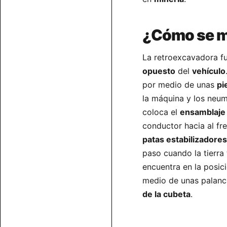
¿Cómo se m
La retroexcavadora f
opuesto
del
vehículo
por medio de unas
pi
la máquina y los neum
coloca el
ensamblaje
conductor hacia al fr
patas estabilizadores
paso cuando la tierra 
encuentra en la posic
medio de unas palanc
de la cubeta
.