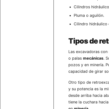
Cilindros hidráulic
Pluma o aguilón.
Cilindro hidráulico
Tipos de re
Las excavadoras con
o palas
mecánicas
. 
pozos y en minería. P
capacidad de girar so
Otro tipo de retroex
y su potencia es la mi
desde arriba hacia ab
tiene la cuchara haci
en
minería
.