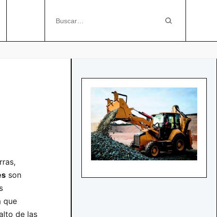
rras,
es
son
s
a que
alto de las