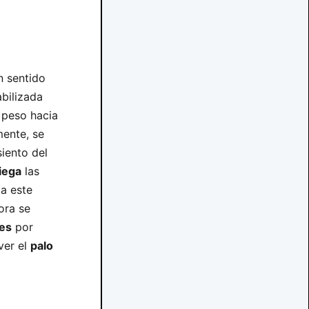
n sentido
abilizada
 peso hacia
mente, se
siento del
iega
las
ta este
ora se
les
por
ver el
palo