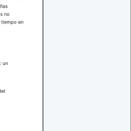
eñas
os no
 tiempo en
: un
del