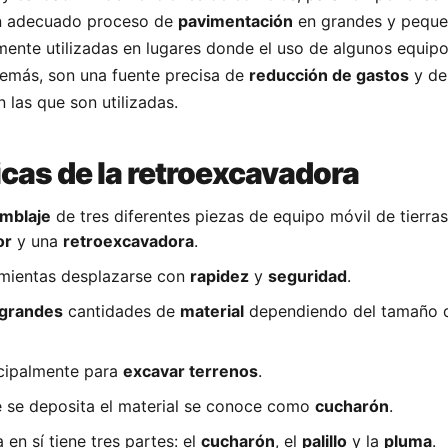
 un adecuado proceso de
pavimentación
en grandes y pequ
ente utilizadas en lugares donde el uso de algunos equip
Además, son una fuente precisa de
reducción de gastos
y de
n las que son utilizadas.
icas de la retroexcavadora
mblaje
de tres diferentes piezas de equipo móvil de tierras
or
y una
retroexcavadora
.
amientas desplazarse con
rapidez
y
seguridad
.
grandes
cantidades de
material
dependiendo del tamaño 
ncipalmente para
excavar terrenos
.
e se deposita el material se conoce como
cucharón
.
en sí tiene tres partes: el
cucharón
, el
palillo
y la
pluma
.