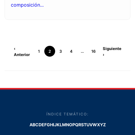
composición...
‹
Siguiente
1
2
3
4
…
16
Anterior
›
ÍNDICE TEMÁTICO:
A
B
C
D
E
F
G
H
I
J
K
L
M
N
O
P
Q
R
S
T
U
V
W
X
Y
Z