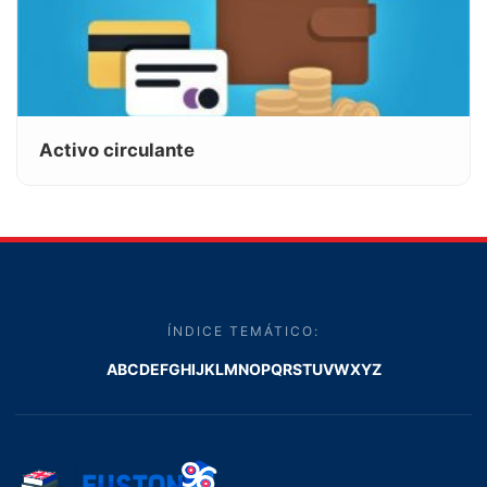
Activo circulante
ÍNDICE TEMÁTICO:
A
B
C
D
E
F
G
H
I
J
K
L
M
N
O
P
Q
R
S
T
U
V
W
X
Y
Z