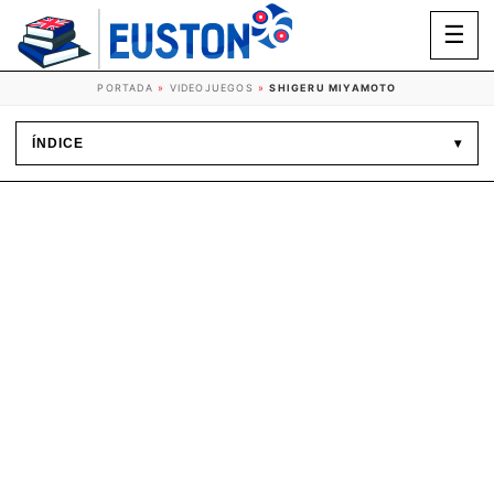
☰
PORTADA
»
VIDEOJUEGOS
»
SHIGERU MIYAMOTO
ÍNDICE
▾