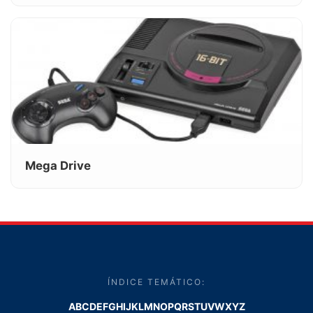
Mega Drive
ÍNDICE TEMÁTICO:
A
B
C
D
E
F
G
H
I
J
K
L
M
N
O
P
Q
R
S
T
U
V
W
X
Y
Z