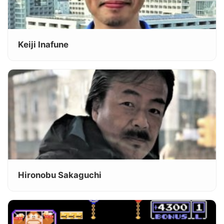
Keiji Inafune
Hironobu Sakaguchi