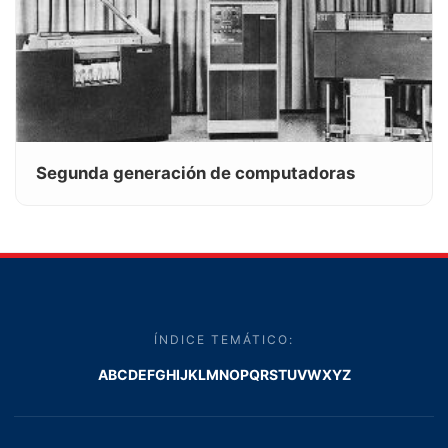
Segunda generación de computadoras
ÍNDICE TEMÁTICO:
A
B
C
D
E
F
G
H
I
J
K
L
M
N
O
P
Q
R
S
T
U
V
W
X
Y
Z