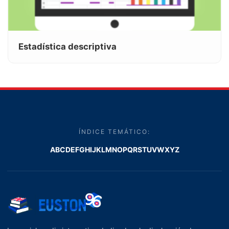
Estadística descriptiva
ÍNDICE TEMÁTICO:
A
B
C
D
E
F
G
H
I
J
K
L
M
N
O
P
Q
R
S
T
U
V
W
X
Y
Z