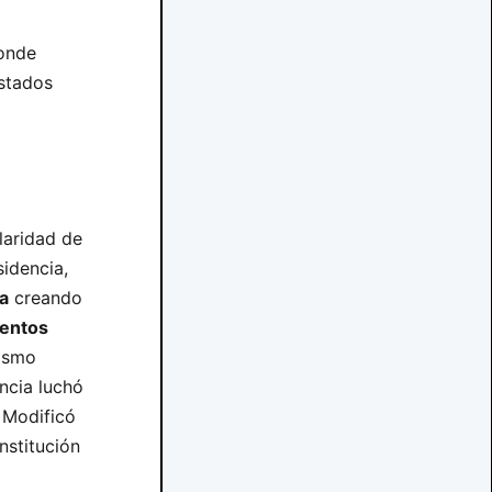
onde
stados
laridad de
idencia,
a
creando
entos
mismo
ncia luchó
. Modificó
nstitución