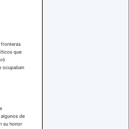
 fronteras
íticos que
gró
ue ocupaban
e
 algunos de
n su honor