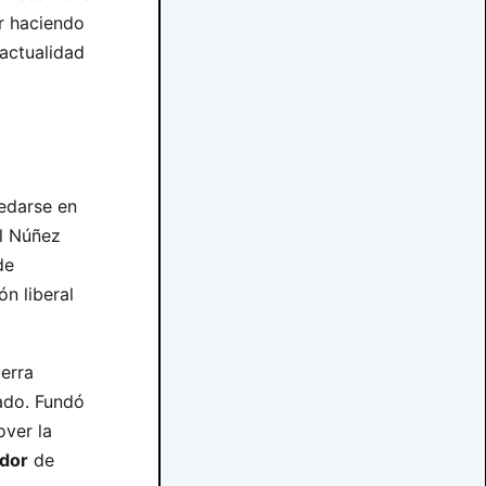
or haciendo
 actualidad
uedarse en
el Núñez
de
n liberal
uerra
ado. Fundó
over la
dor
de