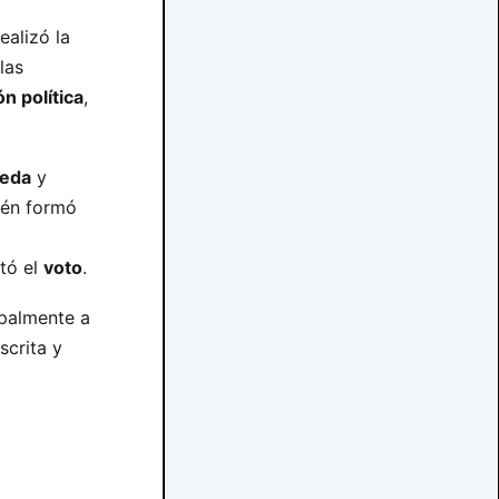
ealizó la
las
ón política
,
neda
y
ién formó
itó el
voto
.
ipalmente a
scrita y