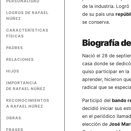
PERSONALIDAD
de la industria. Logró
LOGROS DE RAFAEL
de su país una
repúbl
NÚÑEZ
se conserva.
CARACTERÍSTICAS
FÍSICAS
Biografía d
PADRES
Nació el 28 de septie
RELACIONES
casa donde se dedicó 
quiso participar en la
HIJOS
aprender, hicieron que
IMPORTANCIA
radical que se especia
DE RAFAEL NÚÑEZ
Participó del
bando r
RECONOCIMIENTOS
A RAFAEL NÚÑEZ
decidió iniciar sus e
en el periódico llama
OBRAS
elección de
José Mar
FRASES