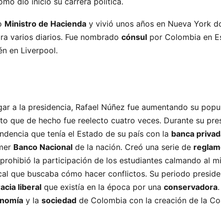
mo dio inicio su carrera política.
mo
Ministro de Hacienda
y vivió unos años en Nueva York d
ra varios diarios. Fue nombrado
cónsul
por Colombia en E
én en Liverpool.
gar a la presidencia, Rafael Núñez fue aumentando su popu
to que de hecho fue reelecto cuatro veces. Durante su pres
endencia que tenía el Estado de su país con la
banca privad
imer
Banco Nacional
de la nación. Creó una serie de
reglam
rohibió la participación de los estudiantes calmando al 
cal que buscaba cómo hacer conflictos. Su periodo preside
acia liberal
que existía en la época por una
conservadora
nomía
y la
sociedad
de Colombia con la creación de la Co