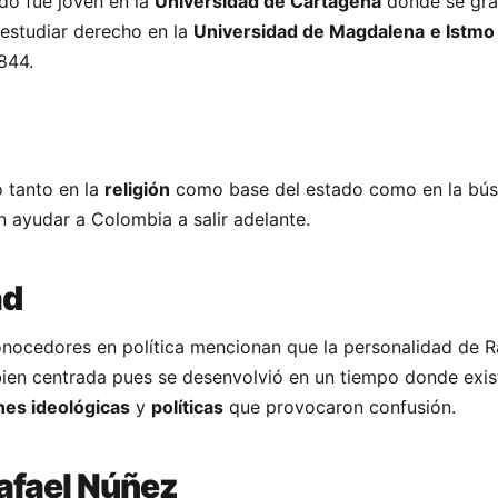
do fue joven en la
Universidad de Cartagena
donde se gr
 estudiar derecho en la
Universidad de Magdalena
e Istmo
844.
ó tanto en la
religión
como base del estado como en la bú
 ayudar a Colombia a salir adelante.
ad
onocedores en política mencionan que la personalidad de R
ien centrada pues se desenvolvió en un tiempo donde exis
nes ideológicas
y
políticas
que provocaron confusión.
afael Núñez