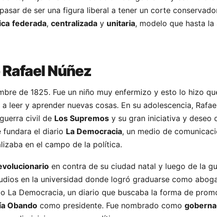
 pasar de ser una figura liberal a tener un corte conservad
ica
federada
,
centralizada
y
unitaria
, modelo que hasta la
e Rafael Núñez
mbre de 1825. Fue un niño muy enfermizo y esto lo hizo q
a leer y aprender nuevas cosas. En su adolescencia, Rafa
 guerra civil de
Los Supremos
y su gran iniciativa y deseo 
 fundara el diario
La Democracia
, un medio de comunicació
lizaba en el campo de la política.
evolucionario
en contra de su ciudad natal y luego de la g
studios en la universidad donde logró graduarse como abog
do La Democracia, un diario que buscaba la forma de prom
ía Obando
como presidente. Fue nombrado como
goberna