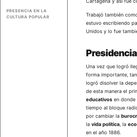
Cartagena y así fue co
PRESENCIA EN LA
Trabajó también co
CULTURA POPULAR
estuvo escribiendo pa
Unidos y lo fue tambi
Presidencia
Una vez que logró lle
forma importante, tan
logró disolver la dep
de esta manera el pr
educativos
en donde p
tiempo al bloque radi
por cambiar la
burocr
la
vida política
, la
eco
en el año 1886.