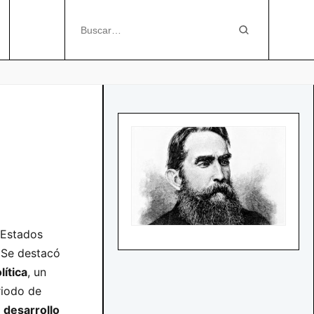
 Estados
 Se destacó
lítica
, un
riodo de
l
desarrollo