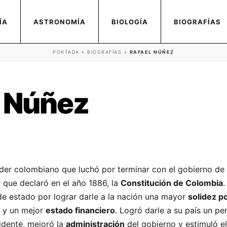
ÍA
ASTRONOMÍA
BIOLOGÍA
BIOGRAFÍAS
PORTADA
»
BIOGRAFÍAS
»
RAFAEL NÚÑEZ
l Núñez
íder colombiano que luchó por terminar con el gobierno de
que declaró en el año 1886, la
Constitución de Colombia
.
 de estado por lograr darle a la nación una mayor
solidez po
l y un mejor
estado financiero
. Logró darle a su país un pe
idente, mejoró la
administración
del gobierno y estimuló e