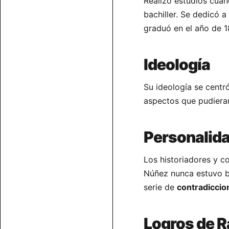
Realizó estudios cuan
bachiller. Se dedicó a
graduó en el año de 1
Ideología
Su ideología se centr
aspectos que pudieran
Personalid
Los historiadores y c
Núñez nunca estuvo b
serie de
contradiccio
Logros de R