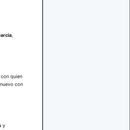
arcía
,
 con quien
e nuevo con
s
y