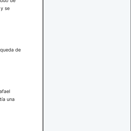
aduó de
y se
squeda de
afael
tía una