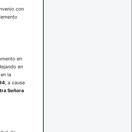
onvenio con
lemento
omento en
dejando en
en la
94
, a causa
tra Señora