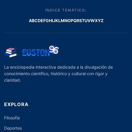
ÍNDICE TEMÁTICO:
A
B
C
D
E
F
G
H
I
J
K
L
M
N
O
P
Q
R
S
T
U
V
W
X
Y
Z
La enciclopedia interactiva dedicada a la divulgación de
conocimiento científico, histórico y cultural con rigor y
claridad.
EXPLORA
Filosofía
Deportes