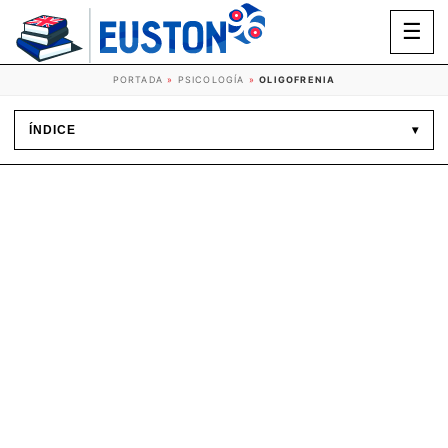
☰
PORTADA
»
PSICOLOGÍA
»
OLIGOFRENIA
ÍNDICE
▾