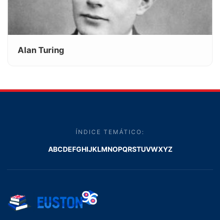
Alan Turing
ÍNDICE TEMÁTICO:
A
B
C
D
E
F
G
H
I
J
K
L
M
N
O
P
Q
R
S
T
U
V
W
X
Y
Z