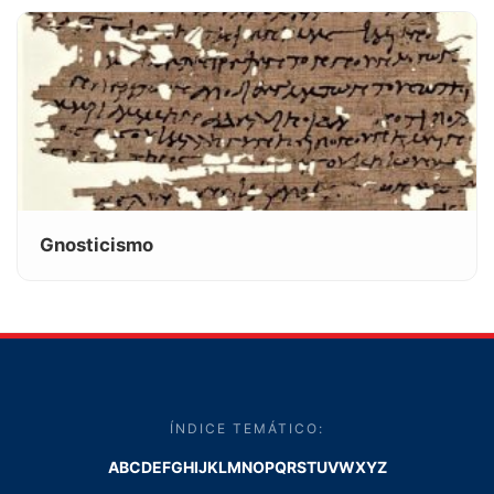
Gnosticismo
ÍNDICE TEMÁTICO:
A
B
C
D
E
F
G
H
I
J
K
L
M
N
O
P
Q
R
S
T
U
V
W
X
Y
Z