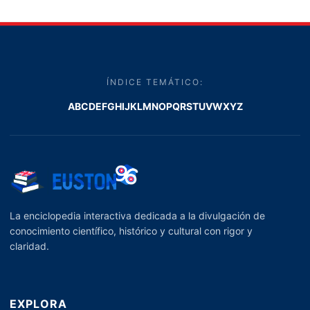
ÍNDICE TEMÁTICO:
A
B
C
D
E
F
G
H
I
J
K
L
M
N
O
P
Q
R
S
T
U
V
W
X
Y
Z
La enciclopedia interactiva dedicada a la divulgación de
conocimiento científico, histórico y cultural con rigor y
claridad.
EXPLORA