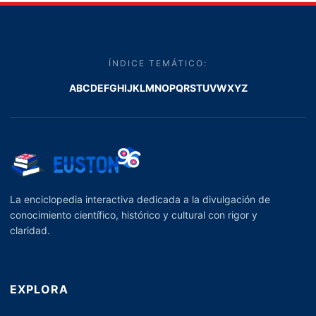
ÍNDICE TEMÁTICO:
A
B
C
D
E
F
G
H
I
J
K
L
M
N
O
P
Q
R
S
T
U
V
W
X
Y
Z
La enciclopedia interactiva dedicada a la divulgación de
conocimiento científico, histórico y cultural con rigor y
claridad.
EXPLORA