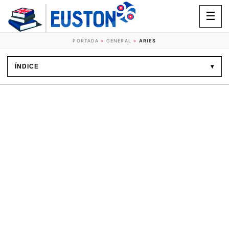
☰
PORTADA
»
GENERAL
»
ARIES
ÍNDICE
▾