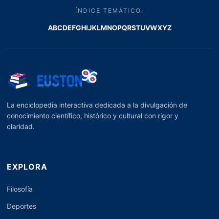
ÍNDICE TEMÁTICO:
A
B
C
D
E
F
G
H
I
J
K
L
M
N
O
P
Q
R
S
T
U
V
W
X
Y
Z
La enciclopedia interactiva dedicada a la divulgación de
conocimiento científico, histórico y cultural con rigor y
claridad.
EXPLORA
Filosofía
Deportes