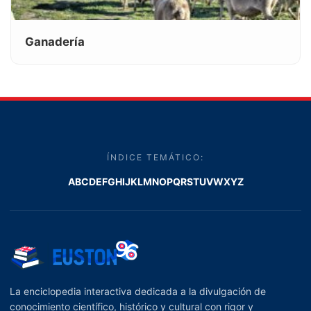
Ganadería
ÍNDICE TEMÁTICO:
A
B
C
D
E
F
G
H
I
J
K
L
M
N
O
P
Q
R
S
T
U
V
W
X
Y
Z
La enciclopedia interactiva dedicada a la divulgación de
conocimiento científico, histórico y cultural con rigor y