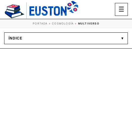
☰
PORTADA
»
COSMOLOGÍA
»
MULTIVERSO
ÍNDICE
▾