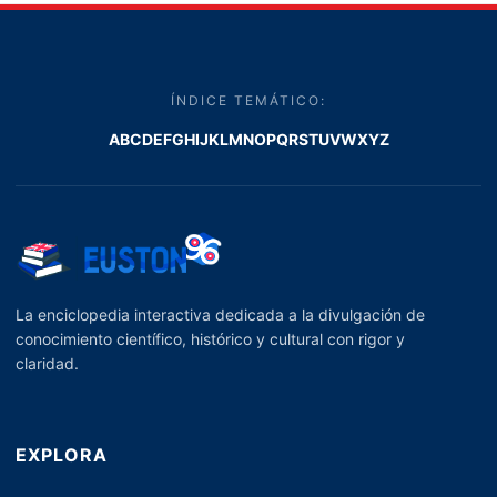
ÍNDICE TEMÁTICO:
A
B
C
D
E
F
G
H
I
J
K
L
M
N
O
P
Q
R
S
T
U
V
W
X
Y
Z
La enciclopedia interactiva dedicada a la divulgación de
conocimiento científico, histórico y cultural con rigor y
claridad.
EXPLORA