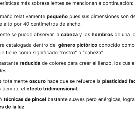
erísticas más sobresalientes se mencionan a continuación:
maño relativamente
pequeño
pues sus dimensiones son de
e alto por 40 centímetros de ancho.
mente se puede observar la
cabeza
y los
hombros
de una j
ra catalogada dentro del
género pictórico
conocido com
e tiene como significado “rostro” o “cabeza”.
astante
reducida
de colores para crear el lienzo, los cual
les.
o
totalmente
oscuro
hace que se refuerce la
plasticidad fac
 tiempo, el
efecto tridimensional
.
zó
técnicas de pincel
bastante suaves pero enérgicas, logra
s de la luz
.