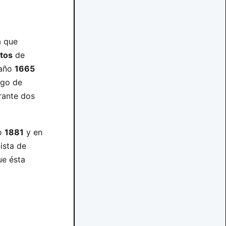
a que
atos
de
 año
1665
ego de
ante dos
ño
1881
y en
ista de
ue ésta