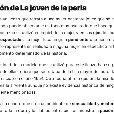
ón de La joven de la perla
 un lienzo que retrata a una mujer bastante joven que se 
fondo puede observarse un tono muy oscuro lo que hace qu
conozca su utilizó en la piel de la mujer y en sus
ojos
los cu
l
espectador
. La mujer luce un gran
pendiente
que tienen f
no representa en realidad a ninguna mujer en específico n
omento determinado de la historia.
ntidad de la modelo que se utilizó para este lienzo han sur
a de ellas refiere que se trataba de la hija mayor del autor l
nacido en el año 1654. Otra teoría afirma que era la hija d
era la sirvienta aunque no existe evidencia histórica de nin
rmente mencionadas.
es un cuadro que crea un ambiente de
sensualidad
y
mister
e toda la obra y los labios entreabiertos muestra la
pasión