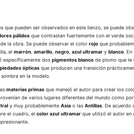
es que pueden ser observados en este lienzo, se puede obs
lores pálidos
que contrastan fuertemente con el verde os
de la obra. Se puede observar el color
rojo
que probablem
lla, el
marrón
,
amarillo
,
negro
,
azul ultramar
y
blanco
. En
izó específicamente dos
pigmentos blanco
de plomo que le 
piedades ópticas
que producen una transición prácticame
la sombra en la modelo.
las
materias primas
que manejó el autor para crear los col
 provenían de varios lugares diferentes del mundo como po
tral
y muy probablemente
Asia
o las
Antillas
. De acuerdo 
bre el cuadro, el
color azul
ultramar
que utilizó el autor en
mpresionante.