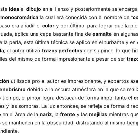
ista
idea
el
dibujo
en el lienzo y posteriormente se encarga
 monocromática
la cual era conocida con el nombre de
“
co
 paso era añadir el
color
y por último, para lograr que la pie
uada, aplica una capa bastante fina de
esmalte
en algunas
 la perla, esta última técnica se aplicó en el turbante y en 
la
, el autor utilizó
trazos perfectos
con su pincel lo que hi
alles del mismo de forma impresionante a pesar de ser
traz
ción
utilizada pro el autor es impresionante, y expertos as
tenebrismo
debido a la oscura atmósfera en la que se reali
o tiempo, el pintor logra destacar de forma importante el
c
es y las sombras. La luz entonces, se refleja de forma direc
e en el área de la
nariz
, la
frente
y las
mejillas
mientras que
s se mantienen en la obscuridad, disfrutando al mismo tiem
ndiente.