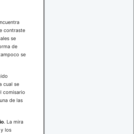
encuentra
e contraste
ales se
orma de
i tampoco se
gido
a cual se
el comisario
guna de las
io
. La mira
y los