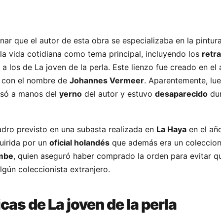
ar que el autor de esta obra se especializaba en la pintur
a vida cotidiana como tema principal, incluyendo los
retr
a los de La joven de la perla. Este lienzo fue creado en el
o con el nombre de
Johannes Vermeer
. Aparentemente, lu
asó a manos del
yerno
del autor y estuvo
desaparecido
dur
adro previsto en una subasta realizada en
La Haya
en el a
irida por un
oficial holandés
que además era un coleccion
mbe
, quien aseguró haber comprado la orden para evitar q
gún coleccionista extranjero.
cas de La joven de la perla