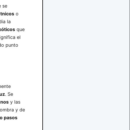
e se
tnicos
o
ia la
xóticos
que
gnifica el
do punto
mente
luz
. Se
rnos
y las
 sombra y de
ro pasos