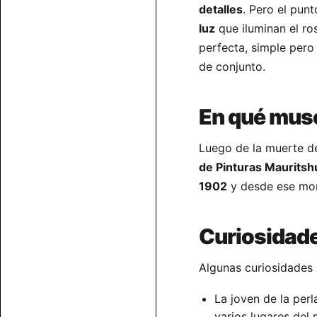
detalles
. Pero el punt
luz
que iluminan el ro
perfecta, simple per
de conjunto.
En qué mus
Luego de la muerte d
de Pinturas Mauritsh
1902
y desde ese mom
Curiosidad
Algunas curiosidades 
La joven de la per
varios lugares del