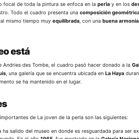
o focal de toda la pintura se enfoca en la
perla
y en los
des
stro. Todo el cuadro presenta una
composición geométric
o al mismo tiempo muy
equilibrada
, con una
buena armonía
eo está
e Andries des Tombe, el cuadro pasó hacer donado a la
Ga
uis
, una galería que se encuentra ubicada en
La Haya
duran
ento se ha mantenido en el lugar.
es
importantes de La joven de la perla son las siguientes:
la ha salido del museo en donde es resguardada para ser ex
 mundo. En el año
1965
, fue mostrada en la
Galería Naciona