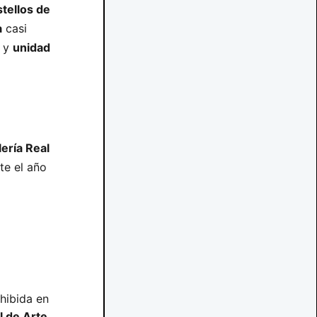
tellos de
a
casi
y
unidad
lería Real
te el año
hibida en
l de Arte