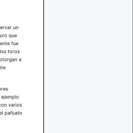
ervar un
curo que
ente fue
 los toros
otorgan a
nte
ores
r ejemplo
con varios
 el pañuelo