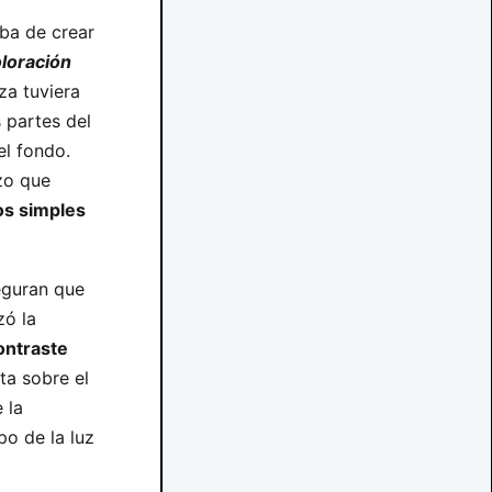
ba de crear
loración
za tuviera
 partes del
el fondo.
zo que
os simples
eguran que
zó la
ontraste
ta sobre el
 la
po de la luz