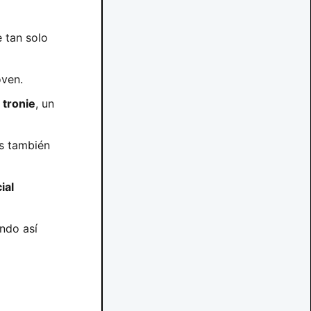
 tan solo
oven.
o
tronie
, un
es también
ial
ndo así