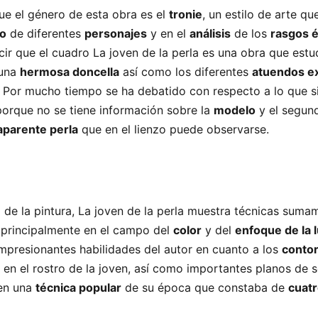
e el género de esta obra es el
tronie
, un estilo de arte qu
io
de diferentes
personajes
y en el
análisis
de los
rasgos é
cir que el cuadro La joven de la perla es una obra que estud
 una
hermosa doncella
así como los diferentes
atuendos e
 Por mucho tiempo se ha debatido con respecto a lo que si
orque no se tiene información sobre la
modelo
y el segun
aparente perla
que en el lienzo puede observarse.
a de la pintura, La joven de la perla muestra técnicas suma
 principalmente en el campo del
color
y del
enfoque de la 
mpresionantes habilidades del autor en cuanto a los
conto
e en el rostro de la joven, así como importantes planos de
 en una
técnica popular
de su época que constaba de
cuat