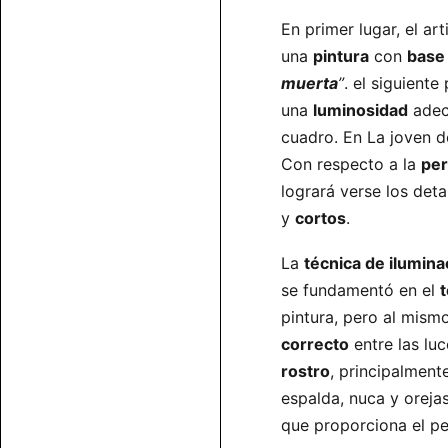
En primer lugar, el art
una
pintura
con
base
muerta
”
. el siguiente
una
luminosidad
adec
cuadro. En La joven de
Con respecto a la
per
logrará verse los det
y
cortos
.
La
técnica de ilumina
se fundamentó en el
pintura, pero al mism
correcto
entre las luc
rostro
, principalment
espalda, nuca y oreja
que proporciona el pe