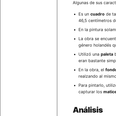
Algunas de sus caract
Es un
cuadro
de ta
46,5 centímetros d
En la pintura sola
La obra se encuent
género holandés qu
Utilizó una
paleta
b
eran bastante simp
En la obra, el
fond
realzando al mismo
Para pintarlo, utili
capturar los
matice
Análisis