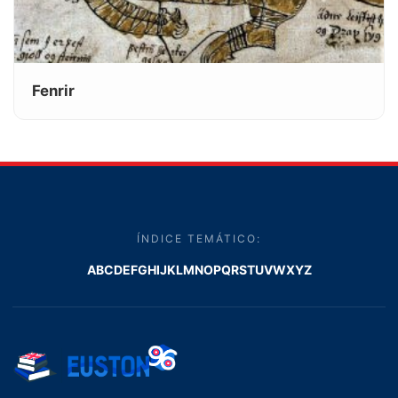
Fenrir
ÍNDICE TEMÁTICO:
A
B
C
D
E
F
G
H
I
J
K
L
M
N
O
P
Q
R
S
T
U
V
W
X
Y
Z