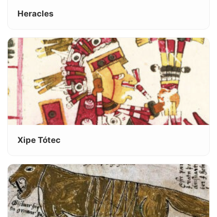
Heracles
Xipe Tótec