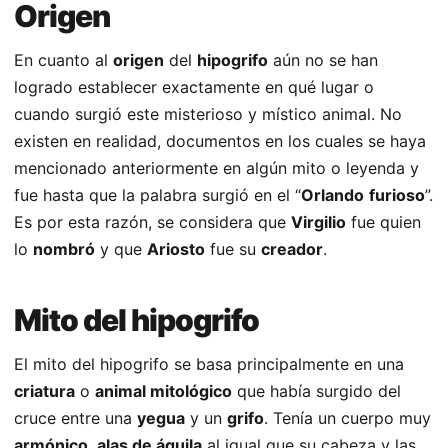
Origen
En cuanto al
origen
del
hipogrifo
aún no se han
logrado establecer exactamente en qué lugar o
cuando surgió este misterioso y místico animal. No
existen en realidad, documentos en los cuales se haya
mencionado anteriormente en algún mito o leyenda y
fue hasta que la palabra surgió en el “
Orlando
furioso
”.
Es por esta razón, se considera que
Virgilio
fue quien
lo
nombró
y que
Ariosto
fue su
creador
.
Mito del hipogrifo
El mito del hipogrifo se basa principalmente en una
criatura
o
animal mitológico
que había surgido del
cruce entre una
yegua
y un
grifo
. Tenía un cuerpo muy
armónico
,
alas de águila
al igual que su cabeza y las