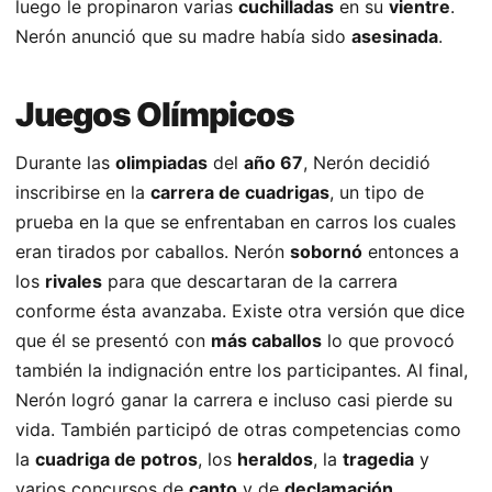
luego le propinaron varias
cuchilladas
en su
vientre
.
Nerón anunció que su madre había sido
asesinada
.
Juegos Olímpicos
Durante las
olimpiadas
del
año 67
, Nerón decidió
inscribirse en la
carrera de cuadrigas
, un tipo de
prueba en la que se enfrentaban en carros los cuales
eran tirados por caballos. Nerón
sobornó
entonces a
los
rivales
para que descartaran de la carrera
conforme ésta avanzaba. Existe otra versión que dice
que él se presentó con
más caballos
lo que provocó
también la indignación entre los participantes. Al final,
Nerón logró ganar la carrera e incluso casi pierde su
vida. También participó de otras competencias como
la
cuadriga de potros
, los
heraldos
, la
tragedia
y
varios concursos de
canto
y de
declamación
.