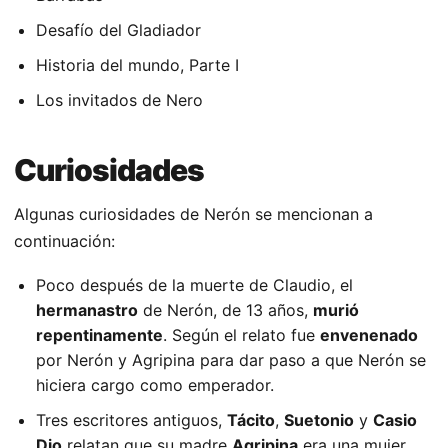
Desafío del Gladiador
Historia del mundo, Parte I
Los invitados de Nero
Curiosidades
Algunas curiosidades de Nerón se mencionan a
continuación:
Poco después de la muerte de Claudio, el
hermanastro
de Nerón, de 13 años,
murió
repentinamente
. Según el relato fue
envenenado
por Nerón y Agripina para dar paso a que Nerón se
hiciera cargo como emperador.
Tres escritores antiguos,
Tácito
,
Suetonio
y
Casio
Dio
relatan que su madre
Agripina
era una mujer