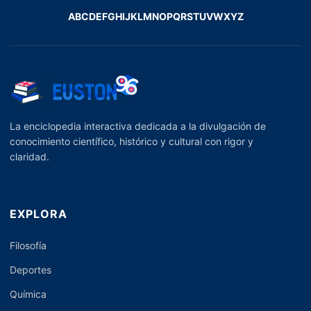
A
B
C
D
E
F
G
H
I
J
K
L
M
N
O
P
Q
R
S
T
U
V
W
X
Y
Z
La enciclopedia interactiva dedicada a la divulgación de
conocimiento científico, histórico y cultural con rigor y
claridad.
EXPLORA
Filosofía
Deportes
Química