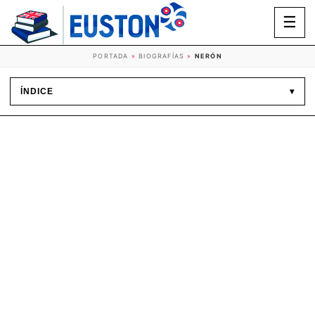
☰
PORTADA
»
BIOGRAFÍAS
»
NERÓN
ÍNDICE
▾