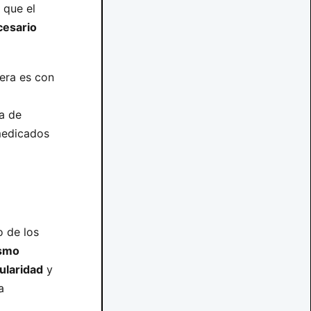
 que el
cesario
mera es con
ia de
medicados
o de los
ismo
ularidad
y
a