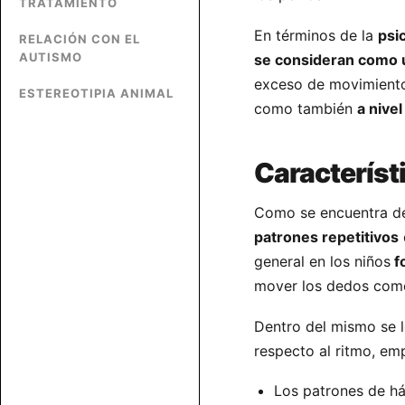
TRATAMIENTO
En términos de la
psi
RELACIÓN CON EL
AUTISMO
se consideran como u
exceso de movimiento
ESTEREOTIPIA ANIMAL
como también
a nivel
Característi
Como se encuentra def
patrones repetitivos
general en los niños
f
mover los dedos como
Dentro del mismo se 
respecto al ritmo, emp
Los patrones de há