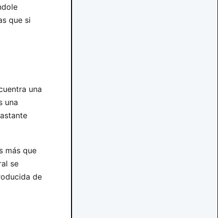
ndole
s que si
cuentra una
s una
bastante
es más que
al se
roducida de