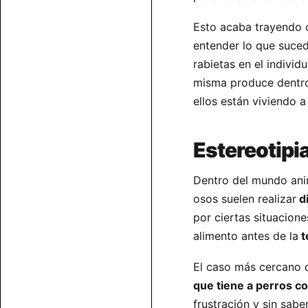
Esto acaba trayendo 
entender lo que suce
rabietas en el indivi
misma produce dentro
ellos están viviendo a
Estereotipi
Dentro del mundo anim
osos suelen realizar
di
por ciertas situacion
alimento antes de la
t
El caso más cercano q
que tiene a perros 
frustración y sin sab