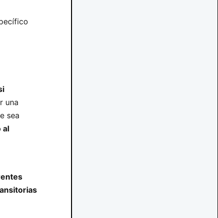
pecífico
si
r una
ue sea
 al
rentes
ransitorias