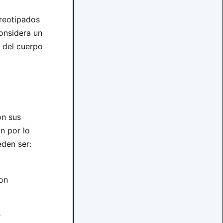
ereotipados
onsidera un
 del cuerpo
on sus
n por lo
den ser:
con
e