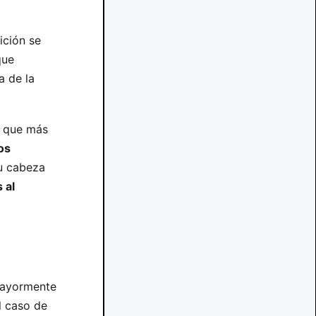
ición se
que
a de la
s que más
os
u cabeza
 al
 mayormente
l caso de