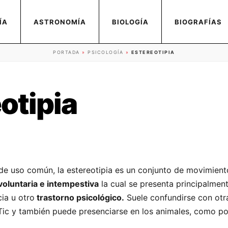
ÍA
ASTRONOMÍA
BIOLOGÍA
BIOGRAFÍAS
PORTADA
»
PSICOLOGÍA
»
ESTEREOTIPIA
otipia
de uso común, la estereotipia es un conjunto de movimien
voluntaria e intempestiva
la cual se presenta principalment
ia u otro
trastorno psicológico.
Suele confundirse con otr
Tic y también puede presenciarse en los animales, como p