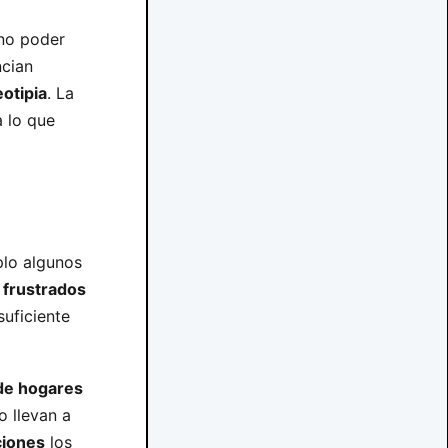
 no poder
ncian
otipia
. La
 lo que
plo algunos
 frustrados
suficiente
 de hogares
o llevan a
ciones
los