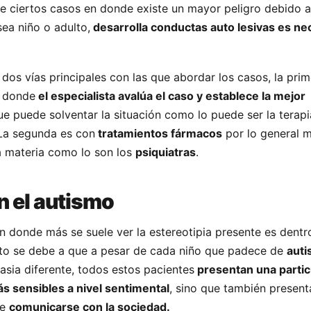
de ciertos casos en donde existe un mayor peligro debido a
sea niño o adulto,
desarrolla conductas auto lesivas es ne
 dos vías principales con las que abordar los casos, la pri
n donde
el especialista avalúa el caso y establece la mejor
e puede solventar la situación como lo puede ser la terap
 La segunda es con
tratamientos fármacos
por lo general 
la materia como lo son los
psiquiatras
.
n el autismo
n donde más se suele ver la estereotipia presente es dentr
sto se debe a que a pesar de cada niño que padece de
aut
asia diferente, todos estos pacientes
presentan una partic
s sensibles a nivel sentimental
, sino que también present
de
comunicarse con la sociedad.