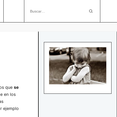
tos que
se
e en los
as
or ejemplo