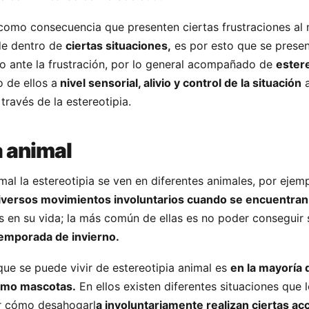
como consecuencia que presenten ciertas frustraciones al
de dentro de
ciertas situaciones,
es por esto que se prese
duo ante la frustración, por lo general acompañado de
estere
 de ellos a
nivel sensorial, alivio y control de la situación
a
 través de la estereotipia.
a animal
al la estereotipia se ven en diferentes animales, por ejem
versos movimientos involuntarios cuando se encuentran
es en su vida; la más común de ellas es no poder conseguir 
emporada de invierno.
ue se puede vivir de estereotipia animal es
en la mayoría
como mascotas.
En ellos existen diferentes situaciones que l
er cómo desahogarl
a involuntariamente realizan ciertas ac