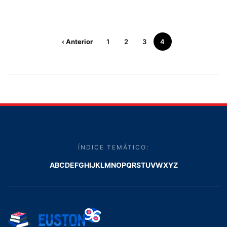
‹ Anterior
1
2
3
4
ÍNDICE TEMÁTICO:
A
B
C
D
E
F
G
H
I
J
K
L
M
N
O
P
Q
R
S
T
U
V
W
X
Y
Z