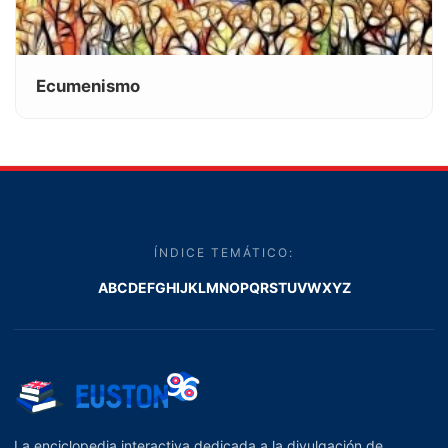
Ecumenismo
ÍNDICE TEMÁTICO:
A
B
C
D
E
F
G
H
I
J
K
L
M
N
O
P
Q
R
S
T
U
V
W
X
Y
Z
La enciclopedia interactiva dedicada a la divulgación de