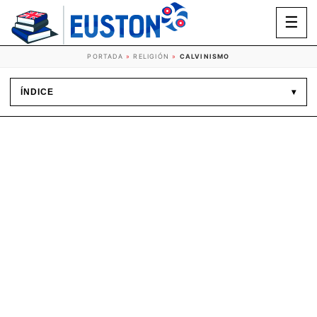
☰
PORTADA
»
RELIGIÓN
»
CALVINISMO
ÍNDICE
▾