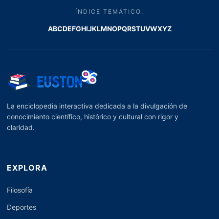
ÍNDICE TEMÁTICO:
A
B
C
D
E
F
G
H
I
J
K
L
M
N
O
P
Q
R
S
T
U
V
W
X
Y
Z
La enciclopedia interactiva dedicada a la divulgación de
conocimiento científico, histórico y cultural con rigor y
claridad.
EXPLORA
Filosofía
Deportes